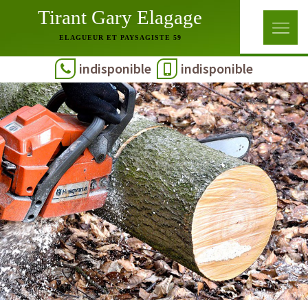
Tirant Gary Elagage
ELAGUEUR ET PAYSAGISTE 59
indisponible
indisponible