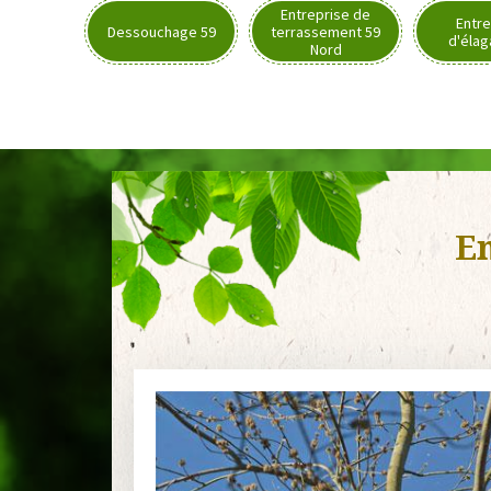
Entreprise de
Entre
Dessouchage 59
terrassement 59
d'élag
Nord
En