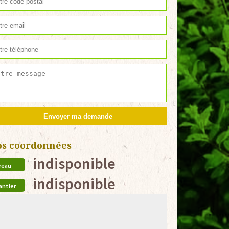
os coordonnées
indisponible
reau
indisponible
antier