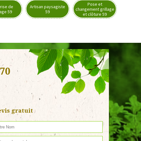
Pose et
rise de
Artisan paysagiste
changement grillage
nage 59
59
et clôture 59
270
vis gratuit