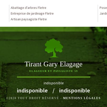
Abattage d'arbres Fletre
Pose 
Entreprise de jardinage Fletre
Jardi
Artisan paysagiste Fletre
Tirant Gary Elagage
ELAGUEUR ET PAYSAGISTE 59
indisponible
indisponible
/
indisponible
©2020 TOUT DROIT RÉSERVÉ -
MENTIONS LÉGALES