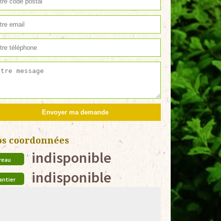
os coordonnées
indisponible
reau
indisponible
antier