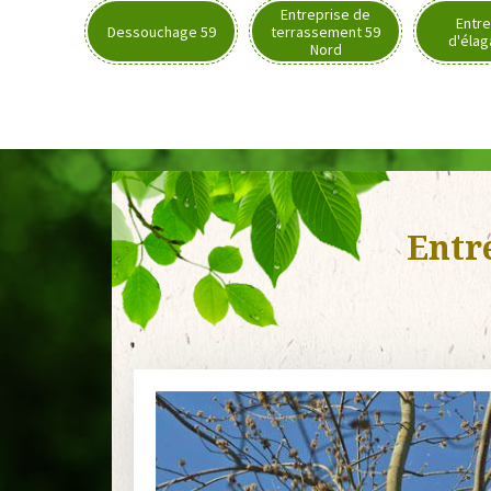
Entreprise de
Entre
Dessouchage 59
terrassement 59
d'élag
Nord
Entr