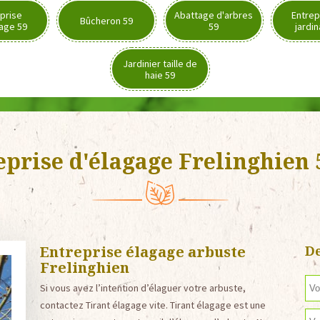
prise
Abattage d'arbres
Entrep
Bûcheron 59
age 59
59
jardi
Jardinier taille de
haie 59
eprise d'élagage Frelinghien 
Entreprise élagage arbuste
De
Frelinghien
Si vous avez l’intention d’élaguer votre arbuste,
contactez Tirant élagage vite. Tirant élagage est une