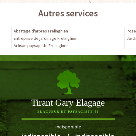
Autres services
Abattage d'arbres Frelinghien
Pose 
Entreprise de jardinage Frelinghien
Jardi
Artisan paysagiste Frelinghien
Tirant Gary Elagage
ELAGUEUR ET PAYSAGISTE 59
indisponible