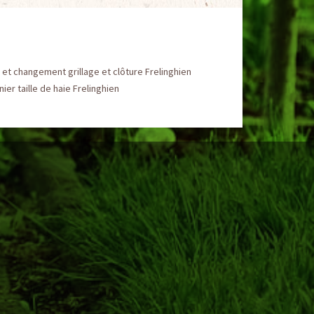
et changement grillage et clôture Frelinghien
nier taille de haie Frelinghien