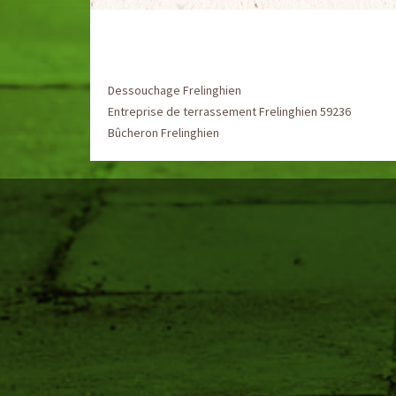
Dessouchage Frelinghien
Entreprise de terrassement Frelinghien 59236
Bûcheron Frelinghien