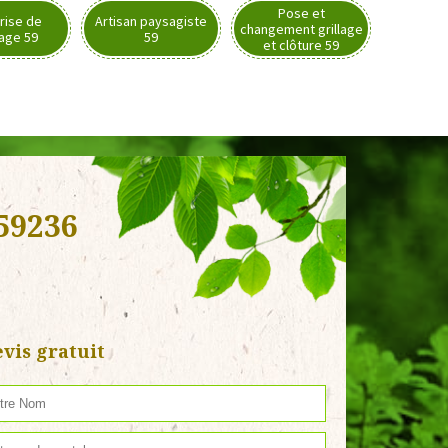
Pose et
rise de
Artisan paysagiste
changement grillage
nage 59
59
et clôture 59
59236
vis gratuit