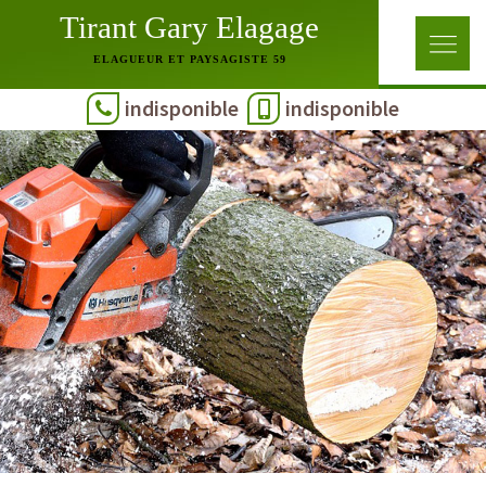
Tirant Gary Elagage
ELAGUEUR ET PAYSAGISTE 59
indisponible
indisponible