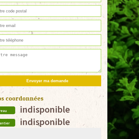
os coordonnées
indisponible
reau
indisponible
antier