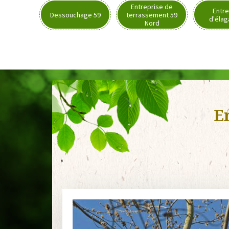
Entreprise de
Entre
Dessouchage 59
terrassement 59
d'élag
Nord
E