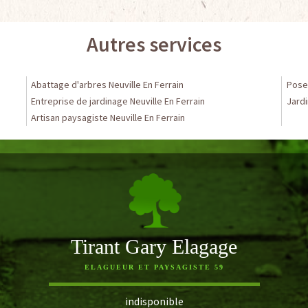
Autres services
Abattage d'arbres Neuville En Ferrain
Pose 
Entreprise de jardinage Neuville En Ferrain
Jardi
Artisan paysagiste Neuville En Ferrain
Tirant Gary Elagage
ELAGUEUR ET PAYSAGISTE 59
indisponible