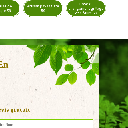
Pose et
rise de
Artisan paysagiste
changement grillage
nage 59
59
et clôture 59
En
vis gratuit