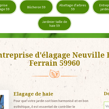
prise
Abattage d'arbres
Entrep
Bûcheron 59
age 59
59
jardi
Jardinier taille de
haie 59
ntreprise d'élagage Neuville 
Ferrain 59960
Elagage de haie
De
Pour que votre jardin soit bien harmonisé et en bon
esthétique, il est essentiel de contrôler le