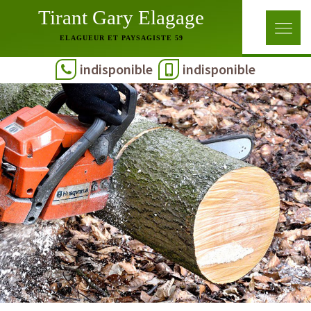
Tirant Gary Elagage
ELAGUEUR ET PAYSAGISTE 59
indisponible
indisponible