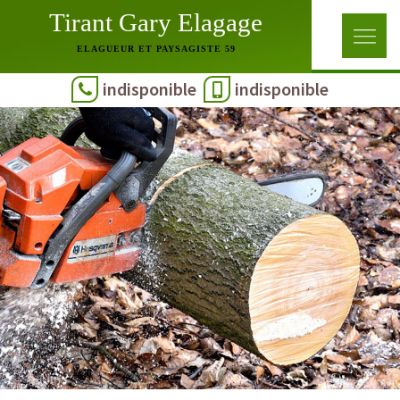
Tirant Gary Elagage
ELAGUEUR ET PAYSAGISTE 59
indisponible
indisponible