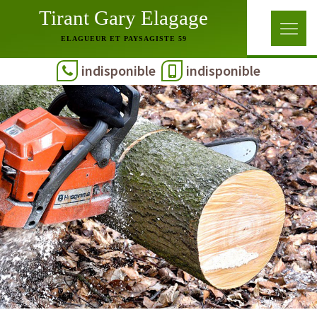
Tirant Gary Elagage
ELAGUEUR ET PAYSAGISTE 59
indisponible
indisponible