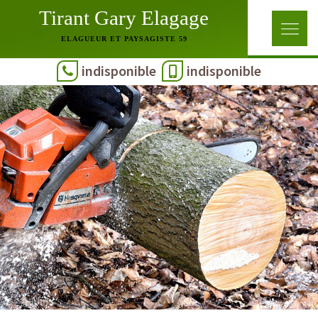
Tirant Gary Elagage
ELAGUEUR ET PAYSAGISTE 59
indisponible
indisponible