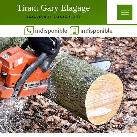
Tirant Gary Elagage
ELAGUEUR ET PAYSAGISTE 59
indisponible
indisponible