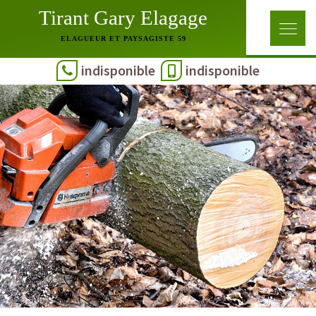
Tirant Gary Elagage
ELAGUEUR ET PAYSAGISTE 59
indisponible
indisponible