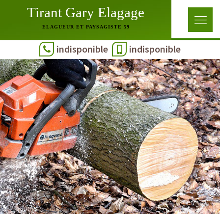
Tirant Gary Elagage
ELAGUEUR ET PAYSAGISTE 59
indisponible
indisponible