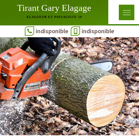
Tirant Gary Elagage
ELAGUEUR ET PAYSAGISTE 59
indisponible
indisponible