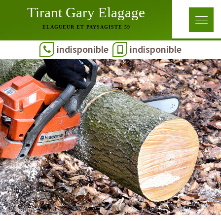
Tirant Gary Elagage
ELAGUEUR ET PAYSAGISTE 59
indisponible
indisponible