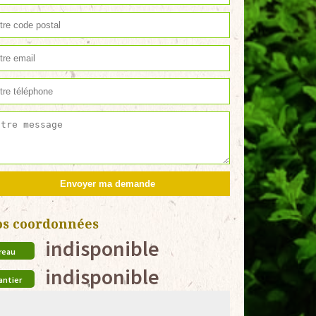
os coordonnées
indisponible
reau
indisponible
antier