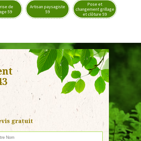
Pose et
rise de
Artisan paysagiste
changement grillage
nage 59
59
et clôture 59
ent
43
vis gratuit