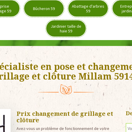
prise
Abattage d'arbres
Entrep
Bûcheron 59
age 59
59
jardi
Jardinier taille de
haie 59
écialiste en pose et changem
rillage et clôture Millam 591
Prix changement de grillage et
De
clôture
Avez-vous un problème de fonctionnement de votre