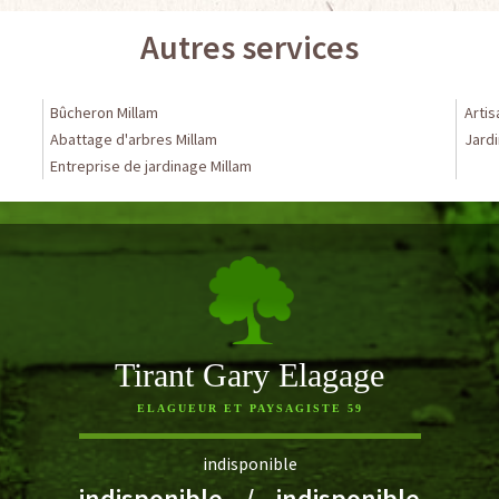
Autres services
Bûcheron Millam
Artis
Abattage d'arbres Millam
Jardi
Entreprise de jardinage Millam
Tirant Gary Elagage
ELAGUEUR ET PAYSAGISTE 59
indisponible
indisponible
/
indisponible