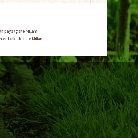
an paysagiste Millam
nier taille de haie Millam