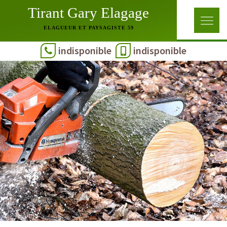
Tirant Gary Elagage
ELAGUEUR ET PAYSAGISTE 59
indisponible
indisponible