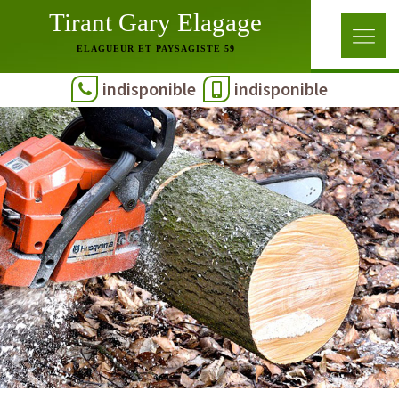
Tirant Gary Elagage
ELAGUEUR ET PAYSAGISTE 59
indisponible
indisponible