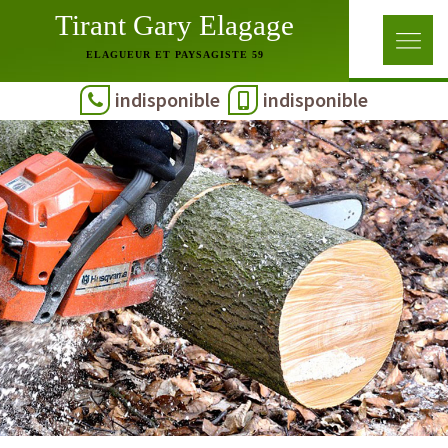
Tirant Gary Elagage
ELAGUEUR ET PAYSAGISTE 59
indisponible
indisponible