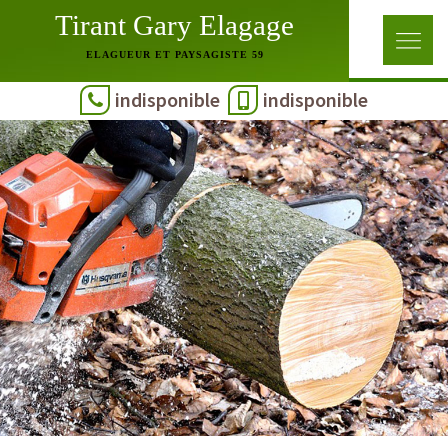
Tirant Gary Elagage
ELAGUEUR ET PAYSAGISTE 59
indisponible
indisponible