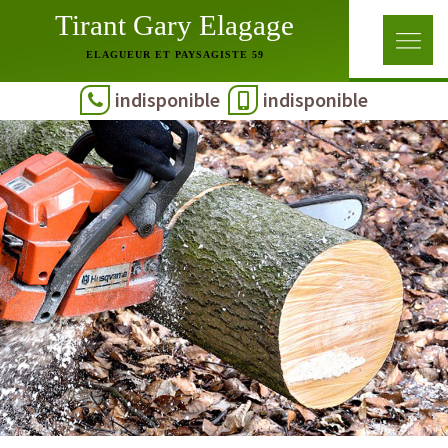
Tirant Gary Elagage
ELAGUEUR ET PAYSAGISTE 59
indisponible
indisponible