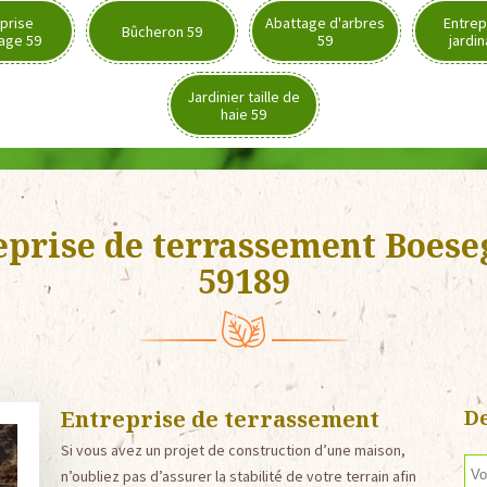
prise
Abattage d'arbres
Entrep
Bûcheron 59
age 59
59
jardi
Jardinier taille de
haie 59
eprise de terrassement Boes
59189
Entreprise de terrassement
De
Si vous avez un projet de construction d’une maison,
n’oubliez pas d’assurer la stabilité de votre terrain afin