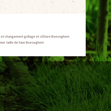
 et changement grillage et clôture Boeseghem
nier taille de haie Boeseghem