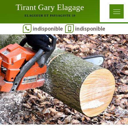
Tirant Gary Elagage
ELAGUEUR ET PAYSAGISTE 59
indisponible
indisponible