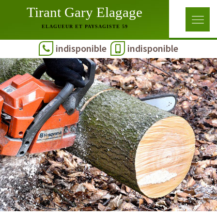
Tirant Gary Elagage
ELAGUEUR ET PAYSAGISTE 59
indisponible
indisponible