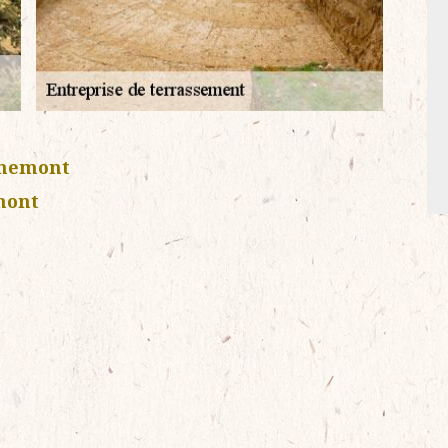
unemont
mont