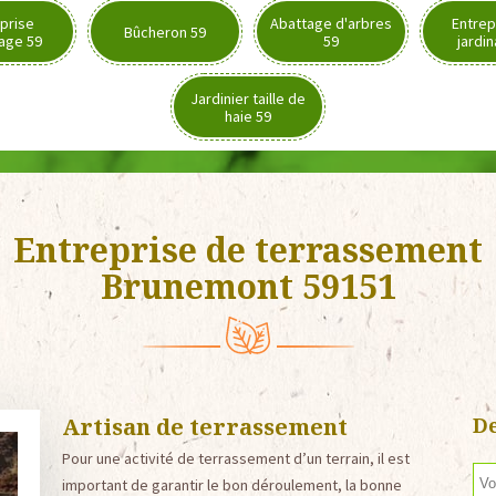
prise
Abattage d'arbres
Entrep
Bûcheron 59
age 59
59
jardi
Jardinier taille de
haie 59
Entreprise de terrassement
Brunemont 59151
Artisan de terrassement
De
Pour une activité de terrassement d’un terrain, il est
important de garantir le bon déroulement, la bonne