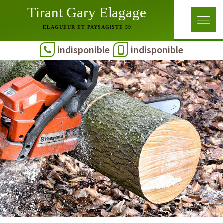
Tirant Gary Elagage
ELAGUEUR ET PAYSAGISTE 59
indisponible
indisponible