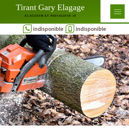
Tirant Gary Elagage
ELAGUEUR ET PAYSAGISTE 59
indisponible
indisponible