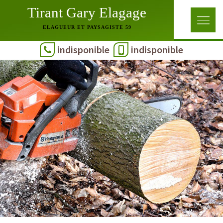
Tirant Gary Elagage
ELAGUEUR ET PAYSAGISTE 59
indisponible
indisponible