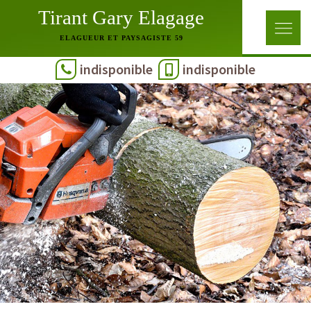
Tirant Gary Elagage
ELAGUEUR ET PAYSAGISTE 59
indisponible
indisponible