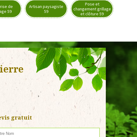
Pose et
rise de
Artisan paysagiste
changement grillage
nage 59
59
et clôture 59
ierre
vis gratuit