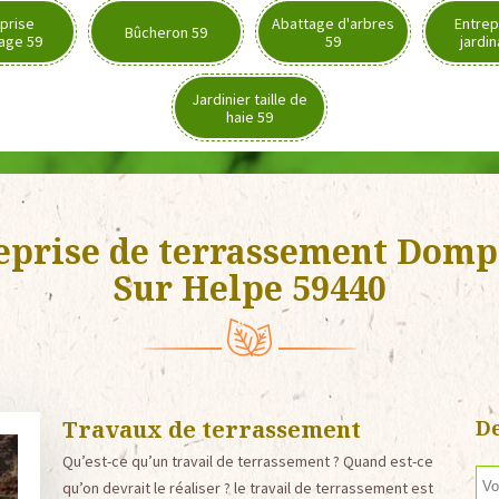
prise
Abattage d'arbres
Entrep
Bûcheron 59
age 59
59
jardi
Jardinier taille de
haie 59
eprise de terrassement Domp
Sur Helpe 59440
Travaux de terrassement
De
Qu’est-ce qu’un travail de terrassement ? Quand est-ce
qu’on devrait le réaliser ? le travail de terrassement est