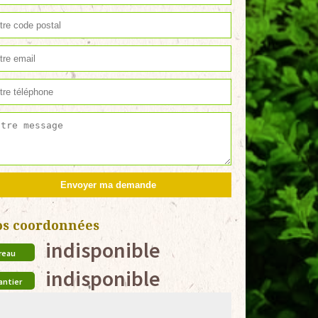
os coordonnées
indisponible
reau
indisponible
antier