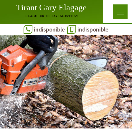
Tirant Gary Elagage
ELAGUEUR ET PAYSAGISTE 59
indisponible
indisponible