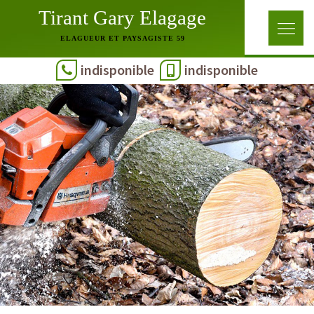
Tirant Gary Elagage
ELAGUEUR ET PAYSAGISTE 59
indisponible
indisponible