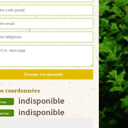
os coordonnées
indisponible
reau
indisponible
antier