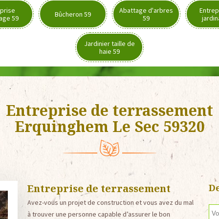
prise
Abattage d'arbres
Entrep
Bûcheron 59
age 59
59
jardi
Jardinier taille de
haie 59
Entreprise de terrassement
Erquinghem Le Sec 59320
Entreprise de terrassement
De
Avez-vous un projet de construction et vous avez du mal
à trouver une personne capable d’assurer le bon