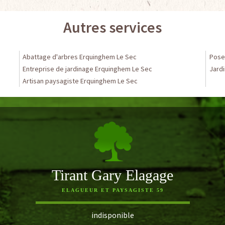
Autres services
Abattage d'arbres Erquinghem Le Sec
Pose
Entreprise de jardinage Erquinghem Le Sec
Jardi
Artisan paysagiste Erquinghem Le Sec
Tirant Gary Elagage
ELAGUEUR ET PAYSAGISTE 59
indisponible