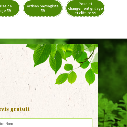
Pose et
rise de
Artisan paysagiste
changement grillage
nage 59
59
et clôture 59
vis gratuit