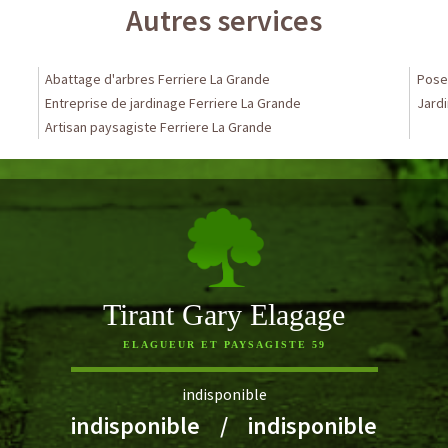
Autres services
Abattage d'arbres Ferriere La Grande
Pose 
Entreprise de jardinage Ferriere La Grande
Jardi
Artisan paysagiste Ferriere La Grande
Tirant Gary Elagage
ELAGUEUR ET PAYSAGISTE 59
indisponible
indisponible
/
indisponible