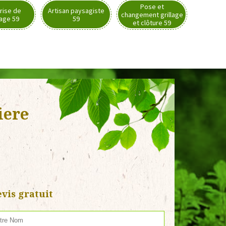
Pose et
rise de
Artisan paysagiste
changement grillage
nage 59
59
et clôture 59
iere
vis gratuit