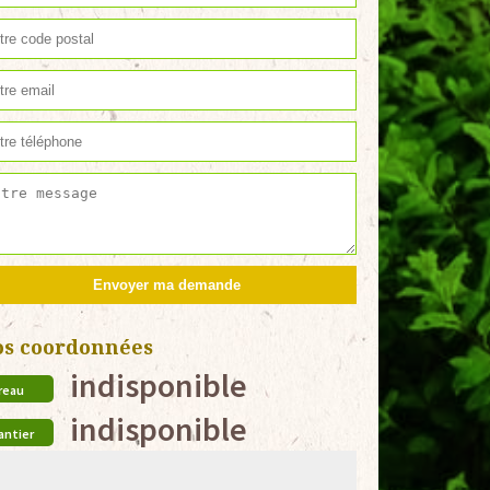
os coordonnées
indisponible
reau
indisponible
antier