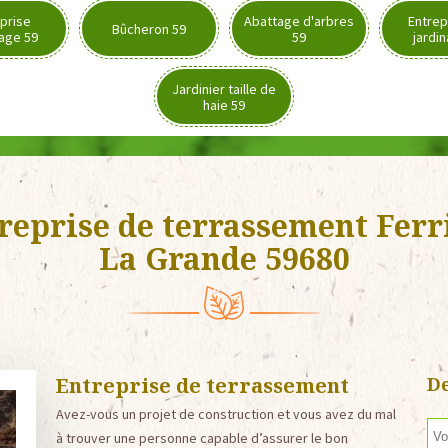
prise
Abattage d'arbres
Entrep
Bûcheron 59
age 59
59
jardi
Jardinier taille de
haie 59
reprise de terrassement Ferr
La Grande 59680
Entreprise de terrassement
De
Avez-vous un projet de construction et vous avez du mal
à trouver une personne capable d’assurer le bon