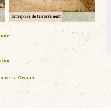
ande
tion
riere La Grande