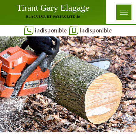
Tirant Gary Elagage
ELAGUEUR ET PAYSAGISTE 59
indisponible
indisponible