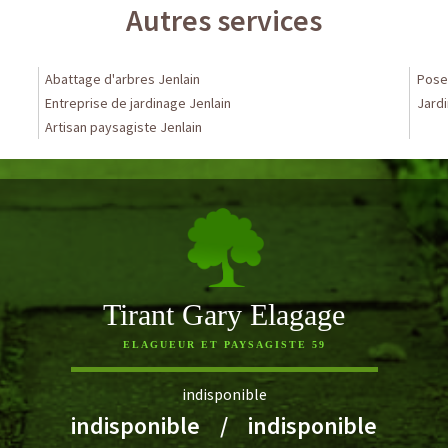
Autres services
Abattage d'arbres Jenlain
Pose 
Entreprise de jardinage Jenlain
Jardi
Artisan paysagiste Jenlain
Tirant Gary Elagage
ELAGUEUR ET PAYSAGISTE 59
indisponible
indisponible
/
indisponible