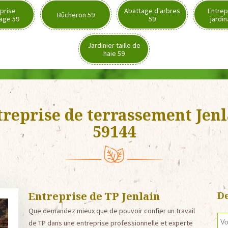
prise
Abattage d'arbres
Entrep
Bûcheron 59
age 59
59
jardi
Jardinier taille de
haie 59
treprise de terrassement Jenl
59144
Entreprise de TP Jenlain
De
Que demandez mieux que de pouvoir confier un travail
de TP dans une entreprise professionnelle et experte