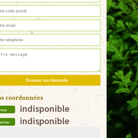
os coordonnées
indisponible
reau
indisponible
antier