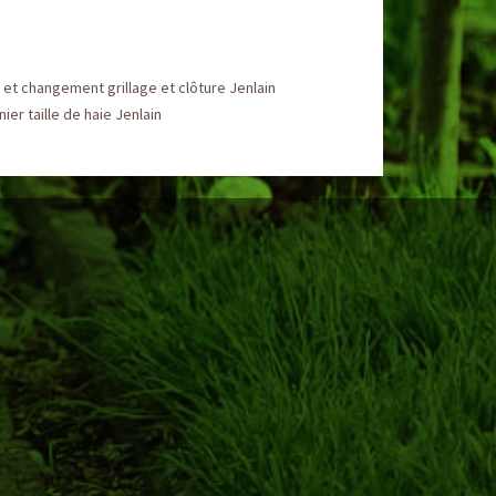
et changement grillage et clôture Jenlain
nier taille de haie Jenlain