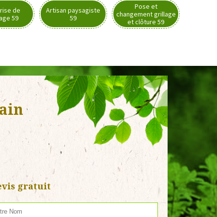
Pose et
rise de
Artisan paysagiste
changement grillage
nage 59
59
et clôture 59
ain
vis gratuit