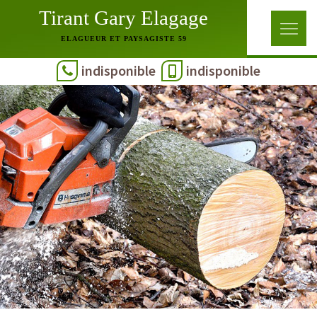
Tirant Gary Elagage
ELAGUEUR ET PAYSAGISTE 59
indisponible
indisponible