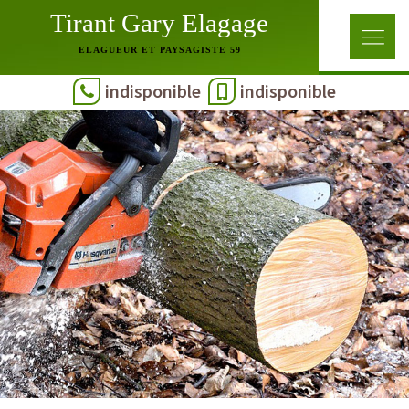
Tirant Gary Elagage
ELAGUEUR ET PAYSAGISTE 59
indisponible
indisponible