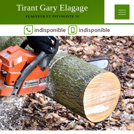
Tirant Gary Elagage
ELAGUEUR ET PAYSAGISTE 59
indisponible
indisponible