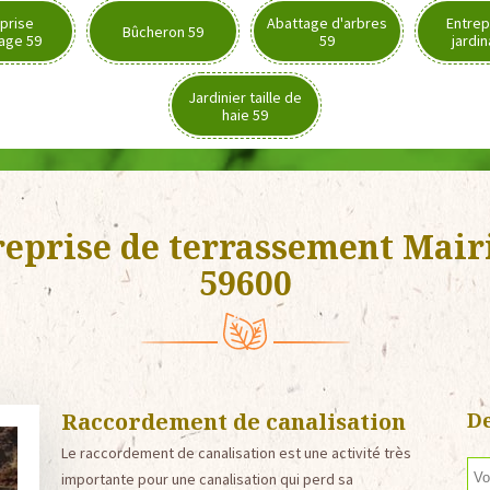
prise
Abattage d'arbres
Entrep
Bûcheron 59
age 59
59
jardi
Jardinier taille de
haie 59
reprise de terrassement Mair
59600
Raccordement de canalisation
De
Le raccordement de canalisation est une activité très
importante pour une canalisation qui perd sa