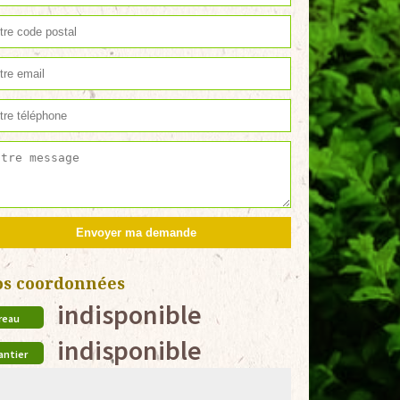
os coordonnées
indisponible
reau
indisponible
antier