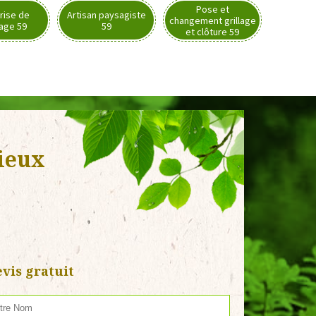
Pose et
rise de
Artisan paysagiste
changement grillage
nage 59
59
et clôture 59
ieux
vis gratuit