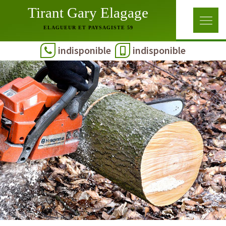
Tirant Gary Elagage
ELAGUEUR ET PAYSAGISTE 59
indisponible
indisponible