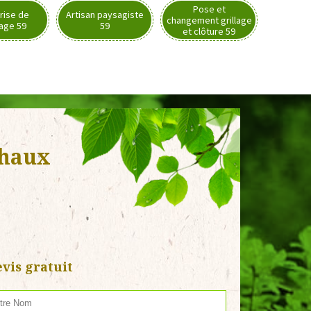
Pose et
rise de
Artisan paysagiste
changement grillage
nage 59
59
et clôture 59
chaux
vis gratuit