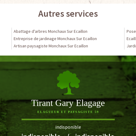
Autres services
Abattage d'arbres Monchaux Sur Ecaillon
Pose
Entreprise de jardinage Monchaux Sur Ecaillon
Ecail
Artisan paysagiste Monchaux Sur Ecaillon
Jardi
Tirant Gary Elagage
ELAGUEUR ET PAYSAGISTE 59
indisponible