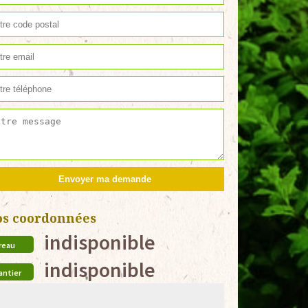
os coordonnées
indisponible
reau
indisponible
antier