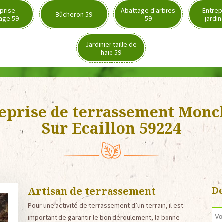
prise
Abattage d'arbres
Entrep
Bûcheron 59
age 59
59
jardi
Jardinier taille de
haie 59
eprise de terrassement Mon
Sur Ecaillon 59224
Artisan de terrassement
De
Pour une activité de terrassement d’un terrain, il est
important de garantir le bon déroulement, la bonne