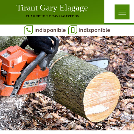
Tirant Gary Elagage
ELAGUEUR ET PAYSAGISTE 59
indisponible
indisponible