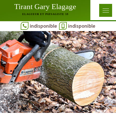
Tirant Gary Elagage
ELAGUEUR ET PAYSAGISTE 59
indisponible
indisponible