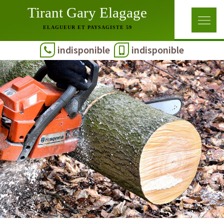
Tirant Gary Elagage
ELAGUEUR ET PAYSAGISTE 59
indisponible
indisponible