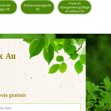
Pose et
rise de
Artisan paysagiste
changement grillage
nage 59
59
et clôture 59
x Au
vis gratuit