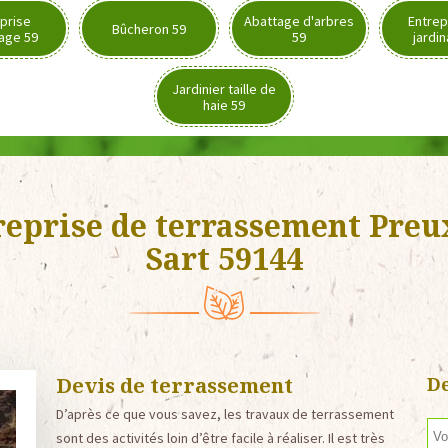
prise
Abattage d'arbres
Entrep
Bûcheron 59
age 59
59
jardi
Jardinier taille de
haie 59
reprise de terrassement Preu
Sart 59144
Devis de terrassement
De
D’après ce que vous savez, les travaux de terrassement
sont des activités loin d’être facile à réaliser. Il est très