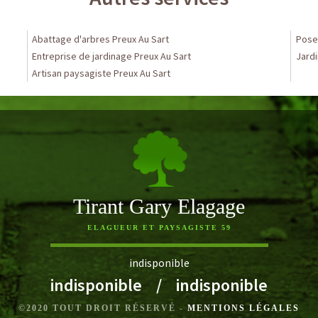
Abattage d'arbres Preux Au Sart
Pose 
Entreprise de jardinage Preux Au Sart
Jardi
Artisan paysagiste Preux Au Sart
Tirant Gary Elagage
ELAGUEUR ET PAYSAGISTE 59
indisponible
indisponible
/
indisponible
©2020 TOUT DROIT RÉSERVÉ -
MENTIONS LÉGALES