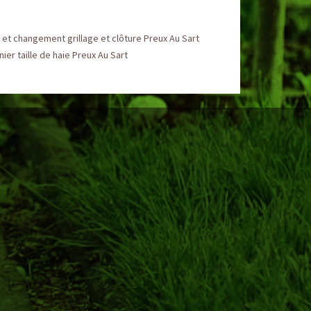
et changement grillage et clôture Preux Au Sart
nier taille de haie Preux Au Sart