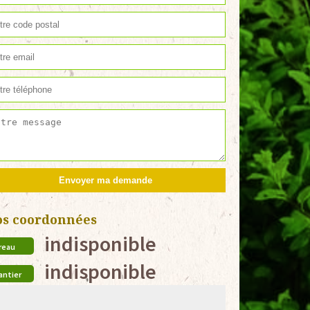
os coordonnées
indisponible
reau
indisponible
antier