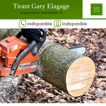
Tirant Gary Elagage
ELAGUEUR ET PAYSAGISTE 59
indisponible
indisponible