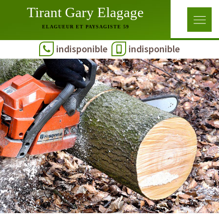
Tirant Gary Elagage
ELAGUEUR ET PAYSAGISTE 59
indisponible
indisponible