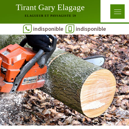
Tirant Gary Elagage
ELAGUEUR ET PAYSAGISTE 59
indisponible
indisponible