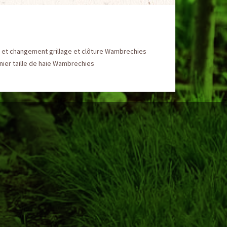
 et changement grillage et clôture Wambrechies
nier taille de haie Wambrechies