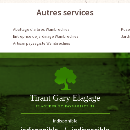
Autres services
Abattage d'arbres Wambrechies
Pose
Entreprise de jardinage Wambrechies
Jardi
Artisan paysagiste Wambrechies
Tirant Gary Elagage
ELAGUEUR ET PAYSAGISTE 59
indisponible
indisponible
/
indisponible