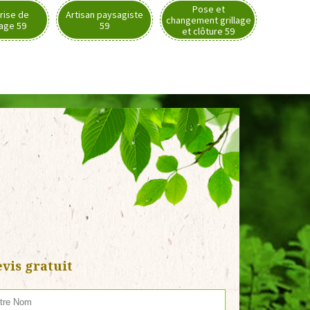
Pose et
rise de
Artisan paysagiste
changement grillage
nage 59
59
et clôture 59
vis gratuit