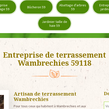
prise
Abattage d'arbres
Entrep
Bûcheron 59
age 59
59
jardi
Jardinier taille de
haie 59
Entreprise de terrassement
Wambrechies 59118
Artisan de terrassement
De
Wambrechies
Pour tous ceux qui habitent à Wambrechies et aux