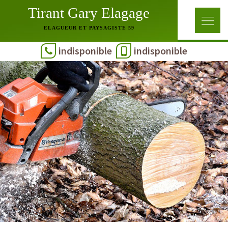
Tirant Gary Elagage
ELAGUEUR ET PAYSAGISTE 59
indisponible
indisponible